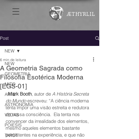
ÆTHYRLIL
Post
NEW
6 min de leitura
NEW
A Geometria Sagrada como
GEOMETRIA
Filosofia Esotérica Moderna
MITO
[EGS-01]
Mark Booth
, autor de 
A História Secreta 
ARTE
do Mundo
 escreveu: “A ciência moderna 
ASTRONOMIA
tenta impor uma visão estreita e redutora 
de nossa consciência.  Ela tenta nos 
VEDAS
convencer da irrealidade dos elementos, 
POIESIS
mesmo aqueles elementos bastante 
persistentes na experiência, e que não 
TAROT