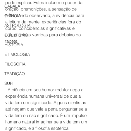
pode explicar. Estes incluem o poder da 
CABALA
oração, premonições, a sensação de 
estar sendo observado, a evidência para 
CIÊNCIA
a leitura da mente, experiências fora do 
ASTROLOGIA
corpo, coincidências significativas e 
outras coisas varridas para debaixo do 
OCULTISMO
tapete. 
HISTORIA
ETIMOLOGIA
FILOSOFIA
TRADIÇÃO
SUFI
  A ciência em seu humor redutor nega a 
experiência humana universal de que a 
vida tem um significado. Alguns cientistas 
até negam que vale a pena perguntar se a 
vida tem ou não significado. É um impulso 
humano natural imaginar se a vida tem um 
significado, e a filosofia esotérica 