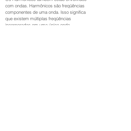
com ondas. Harmônicos são freqüências 
componentes de uma onda. Isso significa 
que existem múltiplas freqüências 
incorporadas em uma única onda.   
Harmônicos mais altos equivalem a 
comprimentos de onda mais curtos e, 
portanto, maior energia.  Os harmônicos 
estão relacionados a intervalos 
matemáticos precisos de uma nota inteira. 
Na geometria sagrada, 
portanto, a 
energia
 pode ser 
definida em termos de 
comprimento de onda, 
frequência e harmônicos.
 Na corrente esotérica do conhecimento e 