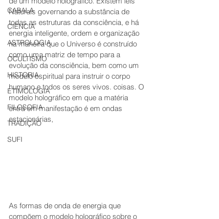
de um modelo holográfico. Existem leis 
CABALA
Naturais governando a substância de 
todas as estruturas da consciência, e há 
CIÊNCIA
energia inteligente, ordem e organização 
ASTROLOGIA
na maneira que o Universo é construído 
como uma matriz de tempo para a 
OCULTISMO
evolução da consciência, bem como um 
HISTORIA
modelo espiritual para instruir o corpo 
humano e todos os seres vivos. coisas. O 
ETIMOLOGIA
modelo holográfico em que a matéria 
FILOSOFIA
entra em manifestação é em ondas 
estacionárias,
TRADIÇÃO
SUFI
As formas de onda de energia que 
compõem o modelo holográfico sobre o 