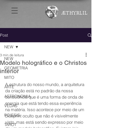
ÆTHYRLIL
Post
NEW
3 min de leitura
NEW
Modelo holográfico e o Christos
GEOMETRIA
interior
MITO
A estrutura do nosso mundo, a arquitetura 
ARTE
da criação está no padrão da nossa 
ASTRONOMIA
consciência que é uma forma de onda de 
energia que está tendo essa experiência 
VEDAS
na matéria. Isso acontece por meio de um 
POIESIS
blueprint oculto que não é visivelmente 
visto, mas está sendo expresso por meio 
TAROT