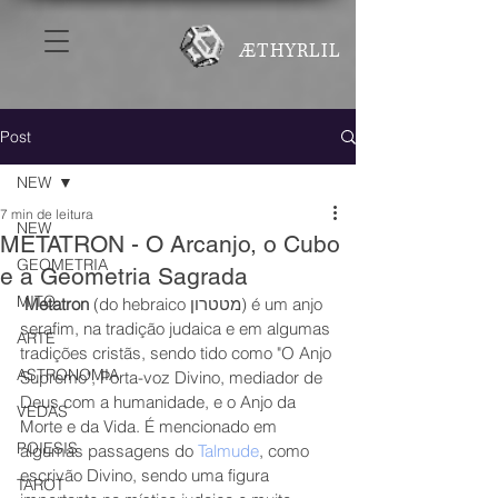
ÆTHYRLIL
Post
NEW
7 min de leitura
NEW
METATRON - O Arcanjo, o Cubo
GEOMETRIA
e a Geometria Sagrada
MITO
Metatron
 (do hebraico מטטרון) é um anjo 
serafim, na tradição judaica e em algumas 
ARTE
tradições cristãs, sendo tido como "O Anjo 
ASTRONOMIA
Supremo", Porta-voz Divino, mediador de 
Deus com a humanidade, e o Anjo da 
VEDAS
Morte e da Vida. É mencionado em 
POIESIS
algumas passagens do 
Talmude
, como 
escrivão Divino, sendo uma figura 
TAROT