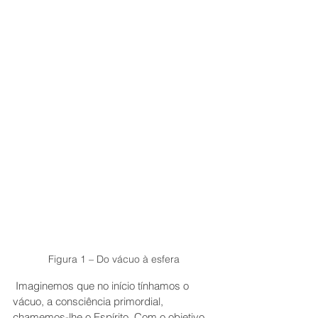
Figura 1 – Do vácuo à esfera
 Imaginemos que no início tínhamos o 
vácuo, a consciência primordial, 
chamemos-lhe o Espírito. Com o objetivo 