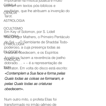
importante na mística judaica e muito 
CABALA
comum em textos pós-bíblicos e 
ocultistas, que lhe atribuem a invenção do 
CIÊNCIA
Tarot. 
ASTROLOGIA
OCULTISMO
Em Key of Solomon, por S. Lidell 
HISTORIA
MacGregor Mathers, o Primeiro Pentáculo 
do Sol – «O Semblante de Shaddai Todo-
ETIMOLOGIA
poderoso, a cuja presença todas as 
FILOSOFIA
criaturas obedecem, e os Espíritos 
Angélicos fazem a reverência de joelho 
TRADIÇÃO
dobrado. . . » – é a representação de 
SUFI
Metraton. Em volta do disco está escrito:
«Contemplem a Sua face e forma pelas 
Quais todas as coisas se formaram, e 
pelas Quais todas as criaturas 
obedecem».
Num outro mito, o profeta Elias foi 
transformado no irmão gêmeo de 