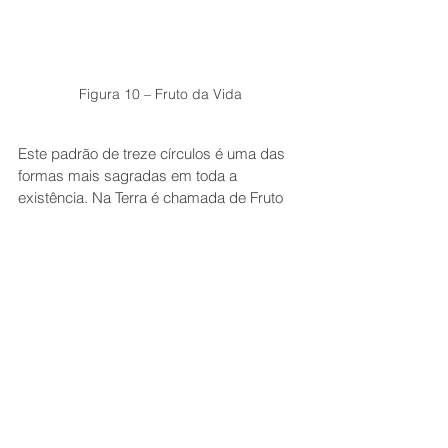
Figura 10 – Fruto da Vida
Este padrão de treze círculos é uma das 
formas mais sagradas em toda a 
existência. Na Terra é chamada de Fruto 
da Vida. O Torus, Ovo da vida e Fruto da 
vida são os três padrões que nos 
permitem construir tudo aquilo que 
conhecemos como realidade sem 
exceção.
Se combinarmos estes treze círculos 
(femininos) com todas as linhas retas 
possíveis (masculinas) como é 
exemplificado na figura abaixo vamos 
obter a forma geométrica sagrada 
conhecida como o Cubo de Metatron: