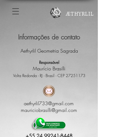
ÆTHYRLIL
Informações de contato
Aethyrlil Geometria Sagrada
Responsável
Maurício Brasilli
Volta Redonda - RJ - Brasil - CEP
27251173
aethyrlil733@gmail.com
mauriciobrasilli@gmail.com
+55 24 99241-8448