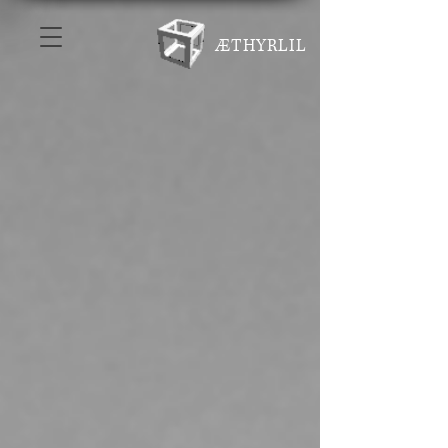
ÆTHYRLIL