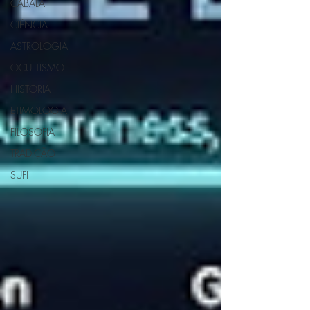
CABALA
CIÊNCIA
ASTROLOGIA
OCULTISMO
HISTORIA
ETIMOLOGIA
FILOSOFIA
TRADIÇÃO
SUFI