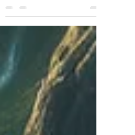
" Nakja Abad " (persa: ناكجا آباد), frequentemente
traduzido como "A Cidade do Lugar Nenhum"
ou "Lugar de Nenhures", é um conceito central
na cosmologia do Sufismo, particularmente
explorado pelo filósofo Henry Corbin ao estudar
as obras de Ibn 'Arabi e os místicos persas. O
termo, popularizado por filósofos como "Shahab
al-Din Suhrawardi ", serve para localizar o "não-
lugar" que é, paradoxalmente, a realidade mais
autêntica para a alma em sua jornada espiritual.
Aspectos fu