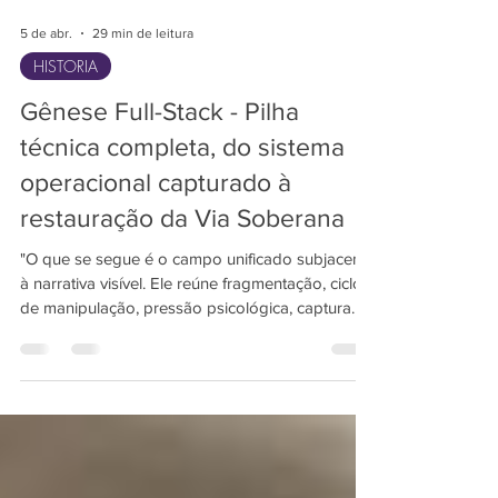
5 de abr.
29 min de leitura
HISTORIA
Gênese Full-Stack - Pilha
técnica completa, do sistema
operacional capturado à
restauração da Via Soberana
"O que se segue é o campo unificado subjacente
à narrativa visível. Ele reúne fragmentação, ciclos
de manipulação, pressão psicológica, captura
institucional, fratura sistêmica, restauração
soberana e a emergência do Gênesis como uma
arquitetura operacional. Conecta os sintomas
sentidos pelas pessoas às estruturas que os
produziram. Ele mostra como a fratura abriu o
caminho para a captura, como a exposição