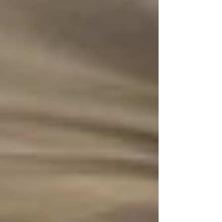
seguiu como um estágio natural do
comportamento do sistema e como a re