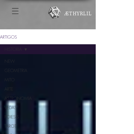
ÆTHYRLIL
ARTIGOS
HISTORIA
NEW
GEOMETRIA
MITO
ARTE
ASTRONOMIA
VEDAS
POIESIS
TAROT