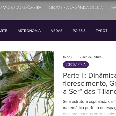
O MODO DO GEÔMETRA
GEOMETRIA ORGÂNICA OCULTA
MA
ARTE
ASTRONOMIA
VEDAS
POIESIS
TAROT
HISTORIA
ETIMOLOGIA
FILOSOFIA
TRADIÇÃO
16 de jul.
2 min de leitura
GEOMETRIA
Parte II: Dinâmic
florescimento, G
a-Ser" das Tillan
Se a estrutura espiralada da Ti
matemática perfeita do espaç
desabrochar nos ensina sobr