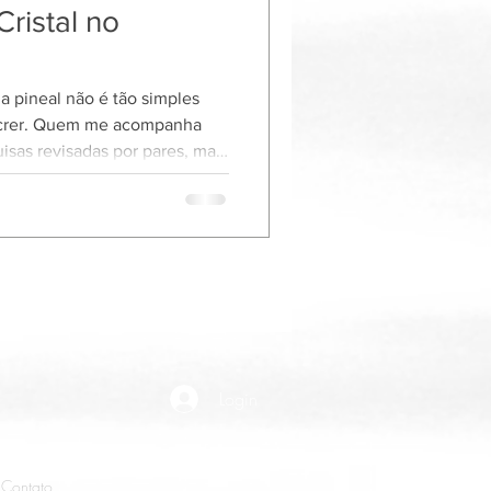
Cristal no
a pineal não é tão simples
 crer. Quem me acompanha
isas revisadas por pares, mas
 da glândula pineal, temos
. As propriedades da proporção
la pineal são determinadas
mente imita uma pinha. As
dição é rica. Diz-se que a
de uma pi
Login
 Contato