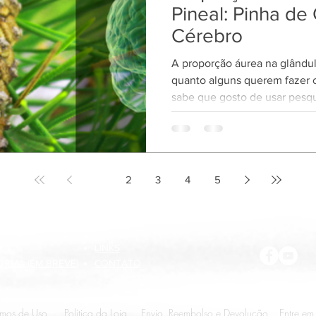
Pineal: Pinha de 
Cérebro
A proporção áurea na glândul
quanto alguns querem fazer
sabe que gosto de usar pesqu
para fundamentar a estrutura
mais história do que ciência
áurea na estrutura da glându
pela medida em que ela real
1
2
3
4
5
fotos são duvidosas, mas a tra
glândula pineal tem a forma 
ES
LINKS
ORMA (EM BREVE)
CONTATO
rmos de Uso
Política da Loja
Envio, Reembolso e Devolução
Entre em