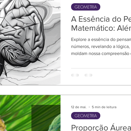
São
GEOMETRIA
A Essência do 
Matemático: Al
Explore a essência do pens
números, revelando a lógica,
moldam nossa compreensão d
12 de mai.
5 min de leitura
GEOMETRIA
Proporção Áurea