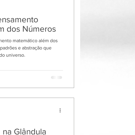
Pensamento
ém dos Números
amento matemático além dos
 padrões e abstração que
o universo.
 na Glândula