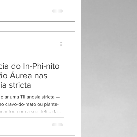
 O registro sequencial do
cia é, na verdade, a
racional se materializando a
ia do In-Phi-nito
ção Áurea nas
ia stricta
lar uma Tillandsia stricta —
o cravo-do-mato ou planta-
ncantou com a sua delicada
-de-rosa e flores azul-violeta.
percebem como mera beleza
vislumbre de uma ordem