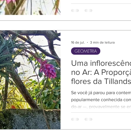
movimento através do tempo.
crescimento desta inflorescên
visualização de um campo vib
partir de um ponto central.
16 de jul.
3 min de leitura
GEOMETRIA
Uma inflorescênc
no Ar: A Propor
flores da Tillands
Se você já parou para contemp
popularmente conhecida com
do-ar —, provavelmente se e
inflorescência de brácteas cor
Mas o que os nossos olhos 
estética é, na verdade, um 