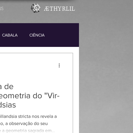
ÆTHYRLIL
IS
CABALA
CIÊNCIA
SUFI
a de
eometria do "Vir-
dsias
llandsia stricta nos revela a
o, a observação do seu
e a geometria sagrada em