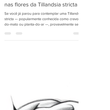
nito no Ar: A Proporção Áurea
nas flores da Tillandsia stricta
Se você já parou para contemplar uma Tillandsia
stricta — popularmente conhecida como cravo-
do-mato ou planta-do-ar —, provavelmente se
encantou com a sua delicada inflorescência de
brácteas cor-de-rosa e flores azul-violeta. Mas o
que os nossos olhos percebem como mera
beleza estética é, na verdade, um vislumbre de
uma ordem cósmica profunda. Hoje, vamos
desvendar como essa pequena epífita
atmosferica é uma verdadeira obra-prima da
Geometria Sagrada de Proporção Áurea.