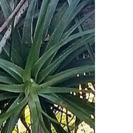
CABALA
CIÊNCIA
ASTROLOGIA
OCULTISMO
HISTORIA
ETIMOLOGIA
FILOSOFIA
TRADIÇÃO
SUFI