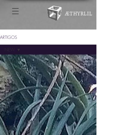
ÆTHYRLIL
ARTIGOS
NEW
NEW
GEOMETRIA
MITO
ARTE
ASTRONOMIA
VEDAS
POIESIS
TAROT