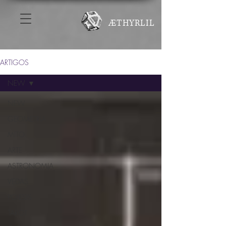
ÆTHYRLIL
ARTIGOS
NEW
NEW
GEOMETRIA
MITO
ARTE
ASTRONOMIA
VEDAS
POIESIS
TAROT