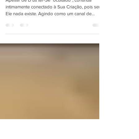
As Dez Sephirot em "tzelem
Elokim"
Apesar de D'us ter-Se "ocultado", continua
intimamente conectado à Sua Criação, pois sem
Ele nada existe. Agindo como um canal de
ligação...