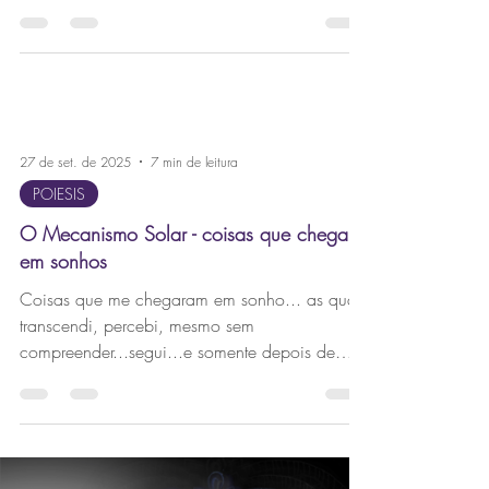
27 de set. de 2025
7 min de leitura
POIESIS
O Mecanismo Solar - coisas que chegam
em sonhos
Coisas que me chegaram em sonho... as quais
transcendi, percebi, mesmo sem
compreender...segui...e somente depois de
aceitar, ignorante de seu sentido, pude senti-lo,
como manifesto, como nascido, nascendo!