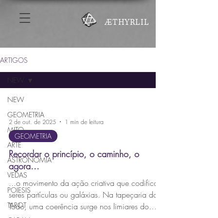
ÆTHYRLIL
ARTIGOS
NEW
NEW
GEOMETRIA
2 de out. de 2025
1 min de leitura
MITO
GEOMETRIA
ARTE
Recordar o princípio, o caminho, o
ASTRONOMIA
agora...
VEDAS
...o movimento da ação criativa que codifica
POIESIS
seres partículas ou galáxias. Na tapeçaria do
TAROT
Todo, uma coerência surge nos limiares do