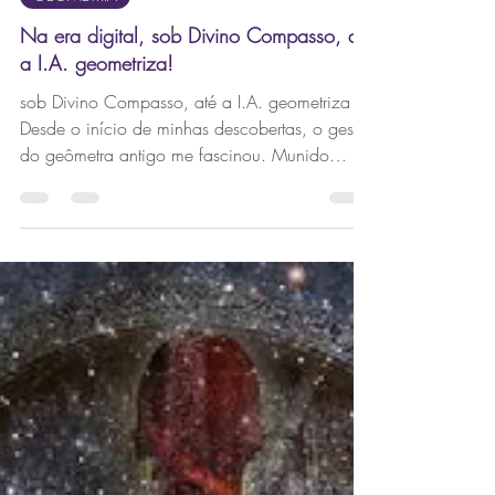
22 de set. de 2025
3 min de leitura
GEOMETRIA
Na era digital, sob Divino Compasso, até
a I.A. geometriza!
sob Divino Compasso, até a I.A. geometriza
Desde o início de minhas descobertas, o gesto
do geômetra antigo me fascinou. Munido
apenas...