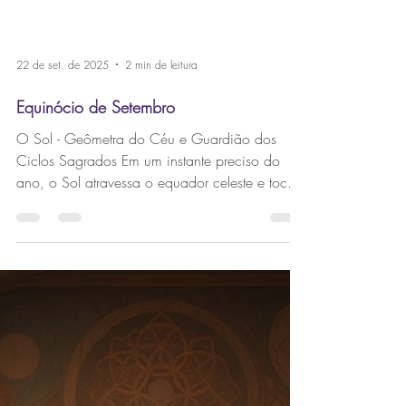
22 de set. de 2025
2 min de leitura
Equinócio de Setembro
O Sol - Geômetra do Céu e Guardião dos
Ciclos Sagrados Em um instante preciso do
ano, o Sol atravessa o equador celeste e toca
o coração...